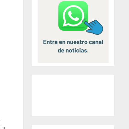
n
cto