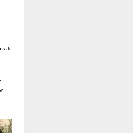
ios de
a
en