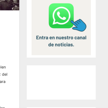
plen
z del
ara