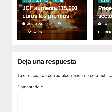
ECOS DE VALENCIA
FALLAS
FALLAS
JCF aumenta 115.000
Pres
euros los premios
sect
JULIO 23, 2026
JULI
REDACCIÓN
HERRER
Deja una respuesta
Tu dirección de correo electrónico no será public
Comentario
*