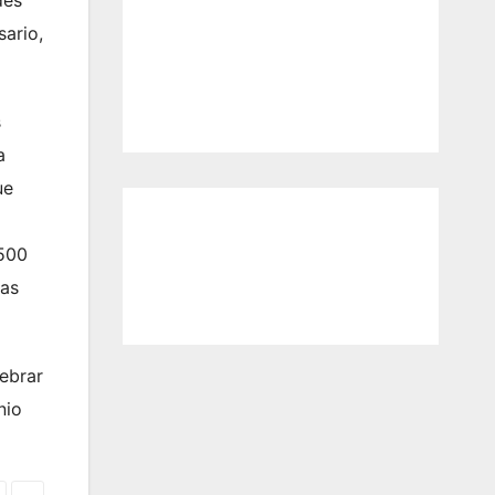
des
sario,
s
a
ue
.500
das
lebrar
nio