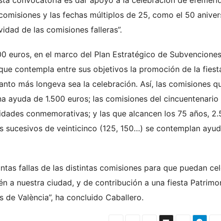
 esta convocatoria es dar apoyo a la celebración de efeméri
comisiones y las fechas múltiplos de 25, como el 50 aniver
vidad de las comisiones falleras”.
00 euros, en el marco del Plan Estratégico de Subvencione
e contempla entre sus objetivos la promoción de la fiest
uanto más longeva sea la celebración. Así, las comisiones q
a ayuda de 1.500 euros; las comisiones del cincuentenario
idades conmemorativas; y las que alcancen los 75 años, 2
los sucesivos de veinticinco (125, 150…) se contemplan ayu
ntas fallas de las distintas comisiones para que puedan ce
ién a nuestra ciudad, y de contribución a una fiesta Patrimo
s de València”, ha concluido Caballero.