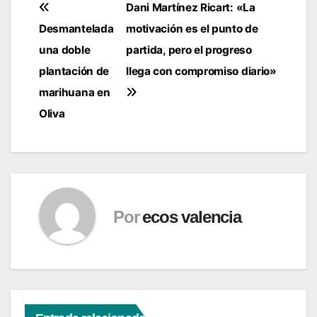
Navegación
Dani Martínez Ricart: «La
Desmantelada
motivación es el punto de
de
una doble
partida, pero el progreso
entradas
plantación de
llega con compromiso diario»
marihuana en
Oliva
Por
ecos valencia