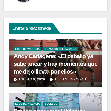
Entrada relacionada
ECOS DE VALENCIA
EL MUNDO DEL CABALLO
Andy Cartagena: «El caballo ya
sabe torear y hay momentos que
me dejo llevar por ellos»
AGOSTO 9, 2026
ALEJANDRO CORTÉS
ECOS DE VALENCIA
SUCESOS
Prisión provisional Valencia