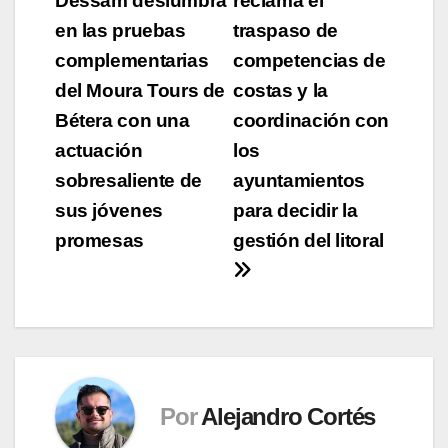
Dessam deslumbra
reclama el
de
en las pruebas
traspaso de
entradas
complementarias
competencias de
del Moura Tours de
costas y la
Bétera con una
coordinación con
actuación
los
sobresaliente de
ayuntamientos
sus jóvenes
para decidir la
promesas
gestión del litoral
Por
Alejandro Cortés