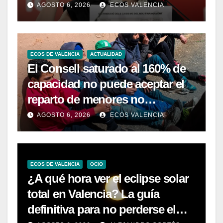
defiende a Sánchez por Ceuta
AGOSTO 6, 2026
ECOS VALENCIA
ECOS DE VALENCIA
ACTUALIDAD
El Consell saturado al 160% de
capacidad no puede aceptar el
reparto de menores no
acompañados
AGOSTO 6, 2026
ECOS VALENCIA
ECOS DE VALENCIA
OCIO
¿A qué hora ver el eclipse solar
total en Valencia? La guía
definitiva para no perderse el