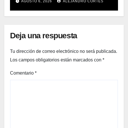
gran espectáculo del 12 de
AGOSTO 6, 2026
ALEJANDRO CORTÉS
agosto
Deja una respuesta
Tu dirección de correo electrónico no será publicada.
Los campos obligatorios están marcados con
*
Comentario
*