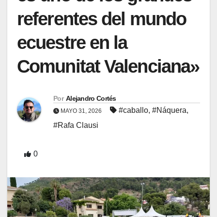
referentes del mundo
ecuestre en la
Comunitat Valenciana»
Por
Alejandro Cortés
#caballo
,
#Náquera
,
MAYO 31, 2026
#Rafa Clausi
0