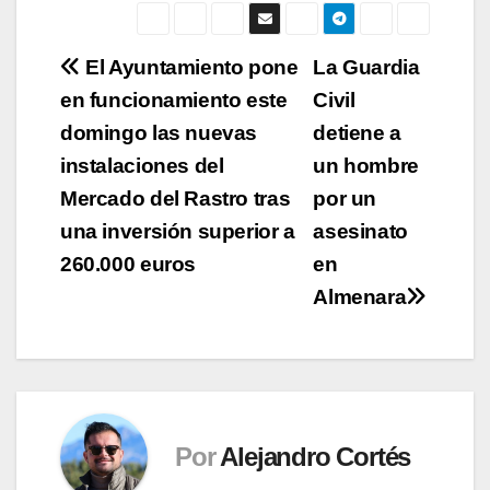
Navegación
El Ayuntamiento pone
La Guardia
en funcionamiento este
Civil
de
domingo las nuevas
detiene a
entradas
instalaciones del
un hombre
Mercado del Rastro tras
por un
una inversión superior a
asesinato
260.000 euros
en
Almenara
Por
Alejandro Cortés