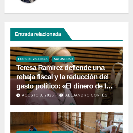
Entrada relacionada
ECOS DE VALENCIA
ACTUALIDAD
Teresa Ramírez defiende una
rebaja fiscal y la reducción del
gasto político: «El dinero de los
valencianos es de los
AGOSTO 8, 2026
ALEJANDRO CORTÉS
valencianos»