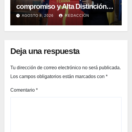
compromiso y Alta Distinción
del 9 d’Octubre
AGOSTO 8, 2026
REDACCIÓN
Deja una respuesta
Tu dirección de correo electrónico no será publicada.
Los campos obligatorios están marcados con
*
Comentario
*