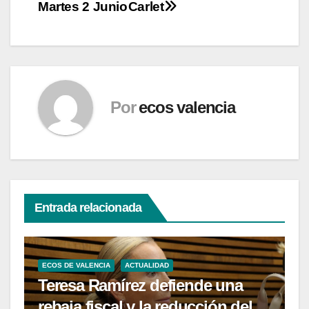
entradas
Martes 2 Junio
Carlet
Por
ecos valencia
Entrada relacionada
ECOS DE VALENCIA
ACTUALIDAD
Teresa Ramírez defiende una
rebaja fiscal y la reducción del