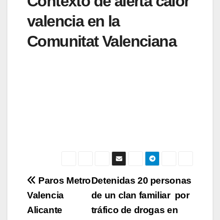
Contexto de alerta calor
valencia en la
Comunitat Valenciana
Navegación
Paros Metro
Detenidas 20 personas
Valencia
de un clan familiar por
de
Alicante
tráfico de drogas en