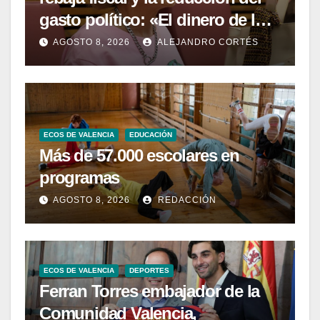
gasto político: «El dinero de los
valencianos es de los
AGOSTO 8, 2026
ALEJANDRO CORTÉS
valencianos»
ECOS DE VALENCIA
EDUCACIÓN
Más de 57.000 escolares en
programas
AGOSTO 8, 2026
REDACCIÓN
ECOS DE VALENCIA
DEPORTES
Ferran Torres embajador de la
Comunidad Valencia,