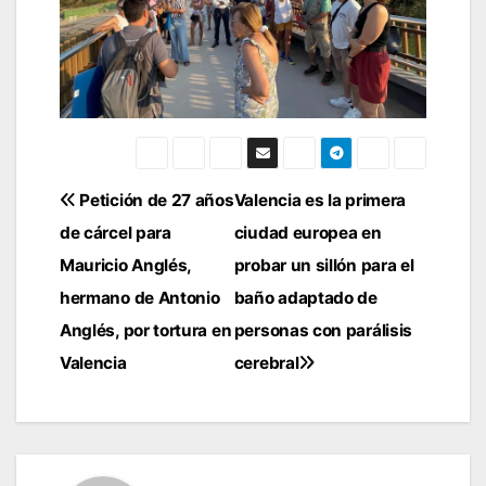
Navegación
Petición de 27 años
Valencia es la primera
de cárcel para
ciudad europea en
de
Mauricio Anglés,
probar un sillón para el
entradas
hermano de Antonio
baño adaptado de
Anglés, por tortura en
personas con parálisis
Valencia
cerebral