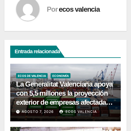
Por
ecos valencia
Entrada relacionada
ECOS DE VALENCIA
ECONOMÍA
La Generalitat Valenciana apoya
con 5,5 millones la proyección
exterior de empresas afectadas
por la DANA
AGOSTO 7, 2026
ECOS VALENCIA