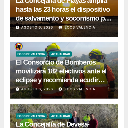
La Concejalía de Playas amplía
hasta las 23 horas el dispositivo
de salvamento y socorrismo por
el eclipse solar del 12 de agosto
AGOSTO 6, 2026
ECOS VALENCIA
ECOS DE VALENCIA
ACTUALIDAD
El Consorcio de Bomberos
movilizará 182 efectivos ante el
eclipse y recomienda acudir
únicamente a zonas habilitadas
AGOSTO 6, 2026
ECOS VALENCIA
ECOS DE VALENCIA
ACTUALIDAD
La Concejalía de Devesa-