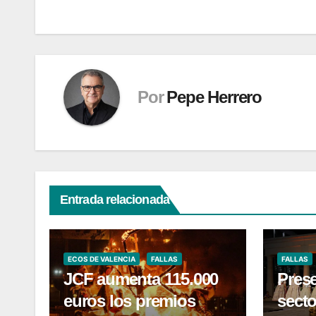
entradas
Por
Pepe Herrero
Entrada relacionada
ECOS DE VALENCIA
FALLAS
FALLAS
JCF aumenta 115.000
Pres
euros los premios
sect