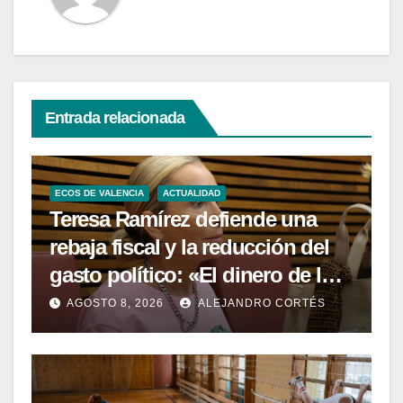
Entrada relacionada
ECOS DE VALENCIA
ACTUALIDAD
Teresa Ramírez defiende una
rebaja fiscal y la reducción del
gasto político: «El dinero de los
valencianos es de los
AGOSTO 8, 2026
ALEJANDRO CORTÉS
valencianos»