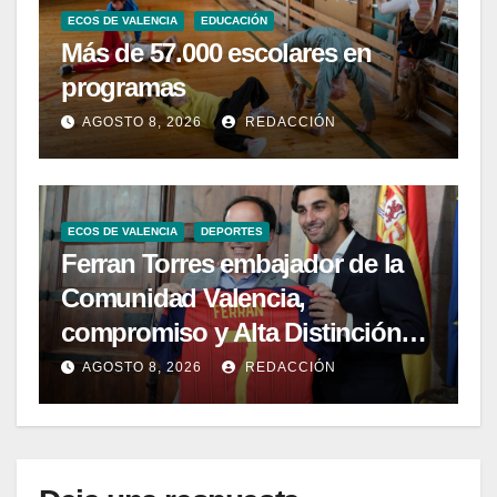
ECOS DE VALENCIA
EDUCACIÓN
Más de 57.000 escolares en
programas
AGOSTO 8, 2026
REDACCIÓN
ECOS DE VALENCIA
DEPORTES
Ferran Torres embajador de la
Comunidad Valencia,
compromiso y Alta Distinción
del 9 d’Octubre
AGOSTO 8, 2026
REDACCIÓN