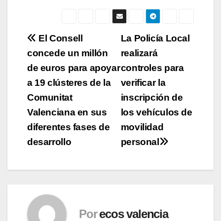
Navegación
El Consell
La Policía Local
concede un millón
realizará
de
de euros para apoyar
controles para
entradas
a 19 clústeres de la
verificar la
Comunitat
inscripción de
Valenciana en sus
los vehículos de
diferentes fases de
movilidad
desarrollo
personal
Por
ecos valencia