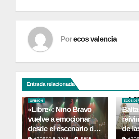
entradas
Por
ecos valencia
Entrada relacionada
ECOS DE VALENCIA
CULTURA
OPINIÓN
ECOS DE 
«Libre»: Nino Bravo
Balt
vuelve a emocionar
reivi
desde el escenario del
de la
Teatro Amaya
libro
AGOSTO 6, 2026
PEPE
AGOS