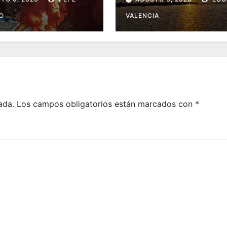
oria menos
salvamento y
O
VALENCIA
cida
socorrismo por el
eclipse solar del 12
agosto
ada.
Los campos obligatorios están marcados con
*