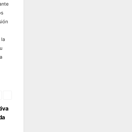
ante
os
sión
 la
su
 a
tiva
da