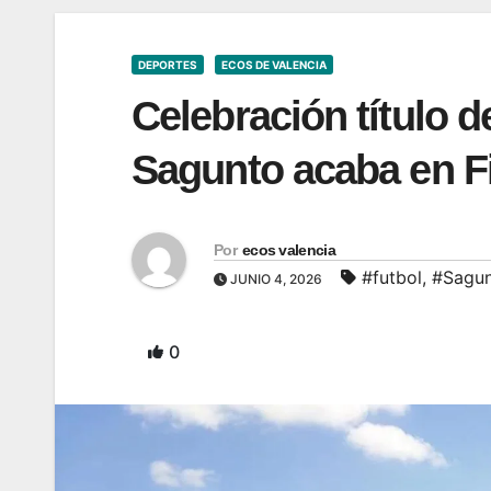
DEPORTES
ECOS DE VALENCIA
Celebración título de
Sagunto acaba en Fi
Por
ecos valencia
#futbol
,
#Sagu
JUNIO 4, 2026
0