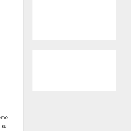
como
 su