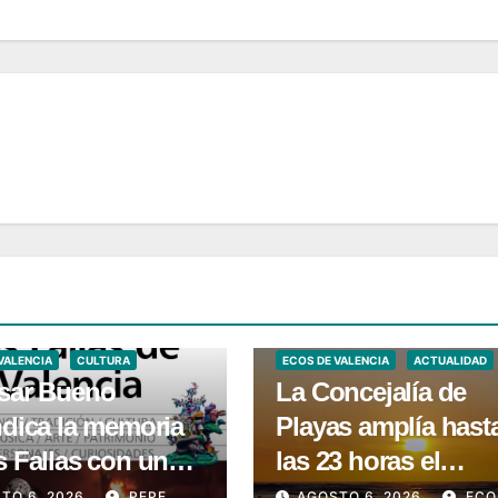
VALENCIA
CULTURA
ECOS DE VALENCIA
ACTUALIDAD
asar Bueno
La Concejalía de
ndica la memoria
Playas amplía hast
s Fallas con un
las 23 horas el
 que descubre su
dispositivo de
TO 6, 2026
PEPE
AGOSTO 6, 2026
ECO