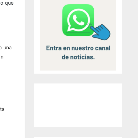
to que
o una
an
ta