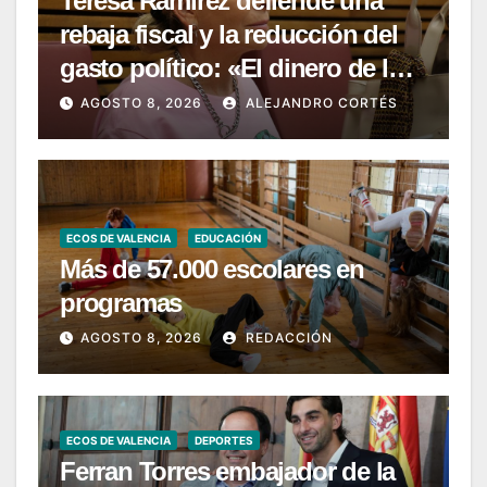
Teresa Ramírez defiende una
rebaja fiscal y la reducción del
gasto político: «El dinero de los
valencianos es de los
AGOSTO 8, 2026
ALEJANDRO CORTÉS
valencianos»
ECOS DE VALENCIA
EDUCACIÓN
Más de 57.000 escolares en
programas
AGOSTO 8, 2026
REDACCIÓN
ECOS DE VALENCIA
DEPORTES
Ferran Torres embajador de la