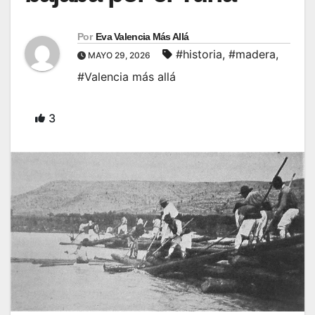
Por
Eva Valencia Más Allá
#historia
,
#madera
,
MAYO 29, 2026
#Valencia más allá
3