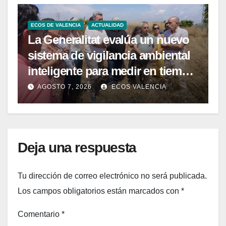
ECOS DE VALENCIA
ACTUALIDAD
La Generalitat evalúa un nuevo
sistema de vigilancia ambiental
inteligente para medir en tiempo
real la calidad del agua de las
AGOSTO 7, 2026
ECOS VALENCIA
playas de la Comunitat
Valenciana
Deja una respuesta
Tu dirección de correo electrónico no será publicada.
Los campos obligatorios están marcados con
*
Comentario
*