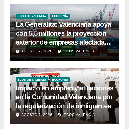
ECOS DE VALENCIA
ECONOMÍA
La Generalitat Valenciana apoya
con 5,5 millones la proyección
exterior de empresas afectadas
por la DANA
AGOSTO 7, 2026
ECOS VALENCIA
ECOS DE VALENCIA
ECONOMÍA
Impacto en empleo y afiliaciones
en la Comunidad Valenciana por
la regularización de inmigrantes
AGOSTO 7, 2026
ECOS VALENCIA