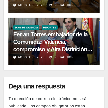
AGOSTO 8, 2026
REDACCIÓN
ECOS DE VALENCIA
DEPORTES
Ferran Torres embajador de la
Comunidad Valencia,
compromiso y Alta Distinción
del 9 d’Octubre
AGOSTO 8, 2026
REDACCIÓN
Deja una respuesta
Tu dirección de correo electrónico no será
publicada.
Los campos obligatorios están