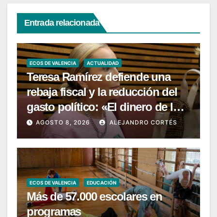
Entrada relacionada
ECOS DE VALENCIA
ACTUALIDAD
Teresa Ramírez defiende una
rebaja fiscal y la reducción del
gasto político: «El dinero de los
valencianos es de los
AGOSTO 8, 2026
ALEJANDRO CORTÉS
valencianos»
ECOS DE VALENCIA
EDUCACIÓN
Más de 57.000 escolares en
programas