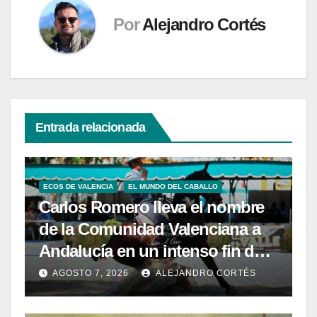
Por
Alejandro Cortés
Entrada relacionada
ECOS DE VALENCIA
EL MUNDO DEL CABALLO
Carlos Romero lleva el nombre
de la Comunidad Valenciana a
Andalucía en un intenso fin de
semana de Doma Vaquera
AGOSTO 7, 2026
ALEJANDRO CORTÉS