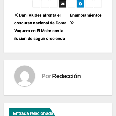
Navegación
Dani Viudes afronta el
Enamoramientos
concurso nacional de Doma
de
Vaquera en El Molar con la
entradas
ilusión de seguir creciendo
Por
Redacción
Entrada relacionada