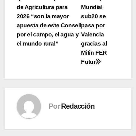
de
de Agricultura para
Mundial
entradas
2026 “son la mayor
sub20 se
apuesta de este Consell
pasa por
por el campo, el agua y
Valencia
el mundo rural”
gracias al
Mitin FER
Futur
Por
Redacción