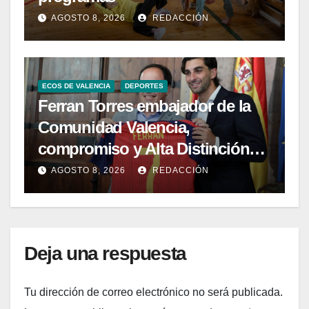
AGOSTO 8, 2026
REDACCIÓN
ECOS DE VALENCIA
DEPORTES
Ferran Torres embajador de la
Comunidad Valencia,
compromiso y Alta Distinción
del 9 d’Octubre
AGOSTO 8, 2026
REDACCIÓN
Deja una respuesta
Tu dirección de correo electrónico no será publicada.