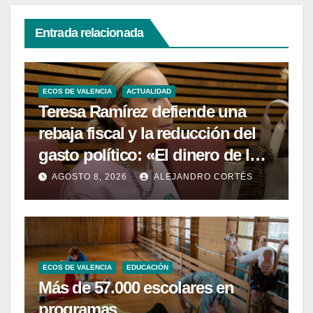
Entrada relacionada
ECOS DE VALENCIA
ACTUALIDAD
Teresa Ramírez defiende una
rebaja fiscal y la reducción del
gasto político: «El dinero de los
valencianos es de los
AGOSTO 8, 2026
ALEJANDRO CORTÉS
valencianos»
ECOS DE VALENCIA
EDUCACIÓN
Más de 57.000 escolares en
programas