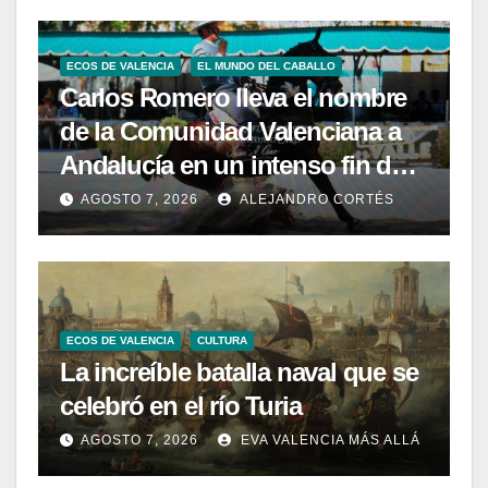
ECOS DE VALENCIA
EL MUNDO DEL CABALLO
Carlos Romero lleva el nombre
de la Comunidad Valenciana a
Andalucía en un intenso fin de
semana de Doma Vaquera
AGOSTO 7, 2026
ALEJANDRO CORTÉS
ECOS DE VALENCIA
CULTURA
La increíble batalla naval que se
celebró en el río Turia
AGOSTO 7, 2026
EVA VALENCIA MÁS ALLÁ