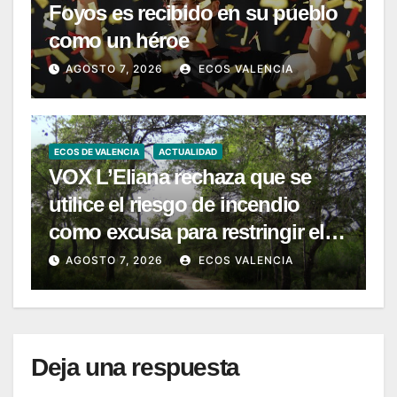
Foyos es recibido en su pueblo
como un héroe
AGOSTO 7, 2026
ECOS VALENCIA
ECOS DE VALENCIA
ACTUALIDAD
VOX L’Eliana rechaza que se
utilice el riesgo de incendio
como excusa para restringir el
acceso a La Vallesa
AGOSTO 7, 2026
ECOS VALENCIA
Deja una respuesta