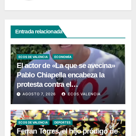
Entrada relacionada
ECOS DE VALENCIA
ECONOMÍA
El actor de «La que se avecina»
Pablo Chiapella encabeza la
protesta contra el
macrovertedero que se quiere
AGOSTO 7, 2026
ECOS VALENCIA
instalar en Zarra
ECOS DE VALENCIA
DEPORTES
Ferran Torres, el hijo pródigo de