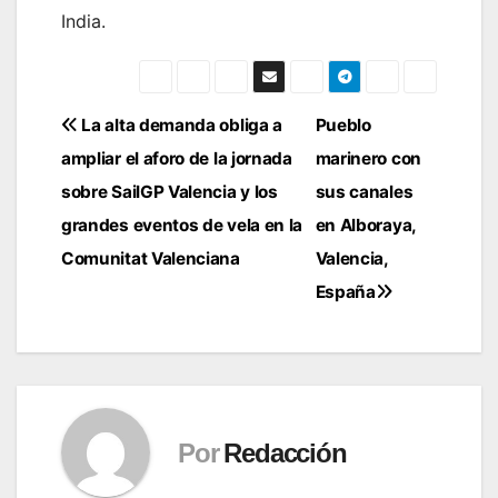
India.
Navegación
La alta demanda obliga a
Pueblo
ampliar el aforo de la jornada
marinero con
de
sobre SailGP Valencia y los
sus canales
entradas
grandes eventos de vela en la
en Alboraya,
Comunitat Valenciana
Valencia,
España
Por
Redacción