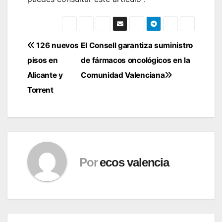
Navegación
126 nuevos
El Consell garantiza suministro
pisos en
de fármacos oncológicos en la
de
Alicante y
Comunidad Valenciana
entradas
Torrent
Por
ecos valencia