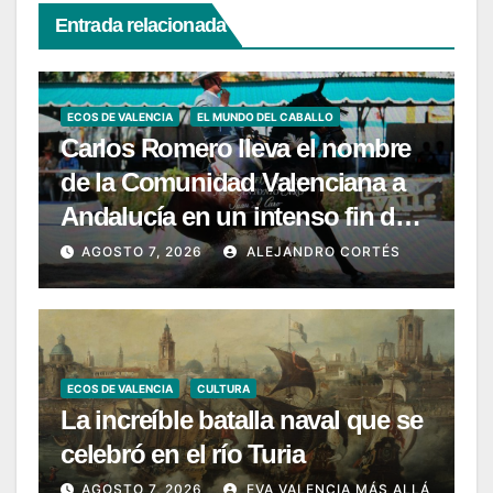
Entrada relacionada
ECOS DE VALENCIA
EL MUNDO DEL CABALLO
Carlos Romero lleva el nombre
de la Comunidad Valenciana a
Andalucía en un intenso fin de
semana de Doma Vaquera
AGOSTO 7, 2026
ALEJANDRO CORTÉS
ECOS DE VALENCIA
CULTURA
La increíble batalla naval que se
celebró en el río Turia
AGOSTO 7, 2026
EVA VALENCIA MÁS ALLÁ