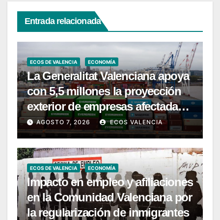
Entrada relacionada
ECOS DE VALENCIA
ECONOMÍA
La Generalitat Valenciana apoya
con 5,5 millones la proyección
exterior de empresas afectadas
por la DANA
AGOSTO 7, 2026
ECOS VALENCIA
ECOS DE VALENCIA
ECONOMÍA
Impacto en empleo y afiliaciones
en la Comunidad Valenciana por
la regularización de inmigrantes