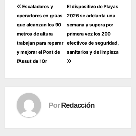
Navegación
Escaladores y
El dispositivo de Playas
operadores en grúas
2026 se adelanta una
de
que alcanzan los 90
semana y supera por
entradas
metros de altura
primera vez los 200
trabajan para reparar
efectivos de seguridad,
y mejorar el Pont de
sanitarios y de limpieza
l’Assut de l’Or
Por
Redacción