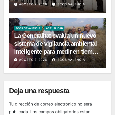
AGOSTO 7, 2026
ECOS VALENCIA
ECOS DE VALENCIA
ACTUALIDAD
La Generalitat evalúa un nuevo
sistema de vigilancia ambiental
inteligente para medir en tiempo
real la calidad del agua de las
AGOSTO 7, 2026
ECOS VALENCIA
playas de la Comunitat
Valenciana
Deja una respuesta
Tu dirección de correo electrónico no será
publicada.
Los campos obligatorios están