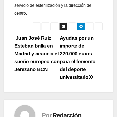
servicio de esterilización y la dirección del
centro.
Navegación
Juan José Ruiz
Ayudas por un
Esteban brilla en
importe de
de
Madrid y acaricia el
220.000 euros
entradas
sueño europeo con
para el fomento
Jerezano BCN
del deporte
universitario
Por
Redacción