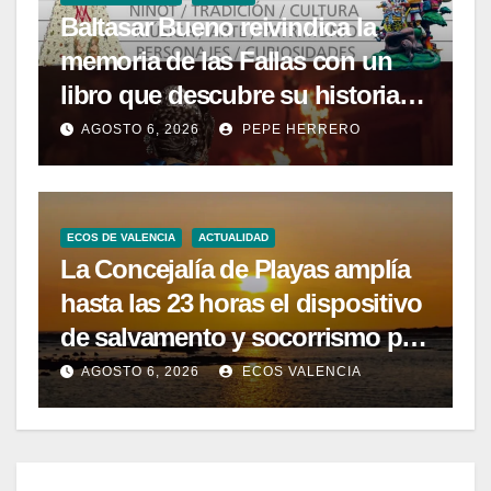
Baltasar Bueno reivindica la
memoria de las Fallas con un
libro que descubre su historia
menos conocida
AGOSTO 6, 2026
PEPE HERRERO
ECOS DE VALENCIA
ACTUALIDAD
La Concejalía de Playas amplía
hasta las 23 horas el dispositivo
de salvamento y socorrismo por
el eclipse solar del 12 de agosto
AGOSTO 6, 2026
ECOS VALENCIA