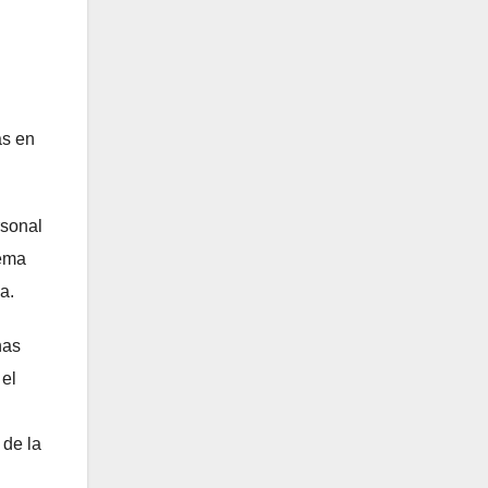
as en
rsonal
tema
a.
nas
 el
 de la