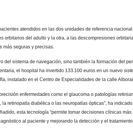
pacientes atendidos en las dos unidades de referencia nacional
orbitarios del adulto y la otra, a las descompresiones orbitari
es más seguras y precisas.
ro del sistema de navegación, sino también la formación del pe
taria, el hospital ha invertido 133.100 euros en un nuevo sis
a, instalado en el Centro de Especialidades de la calle Alborai
precisión enfermedades como el glaucoma o patologías retinia
a retinopatía diabética o las neuropatías ópticas”, ha indicado
adido, esta tecnología “permite tomar decisiones clínicas más
agnóstico al paciente y mejorando la detección y el tratamiento