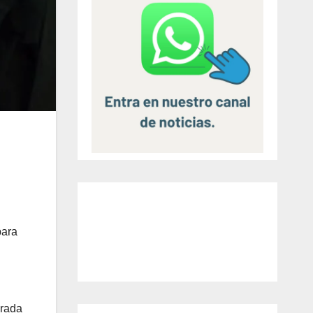
para
erada