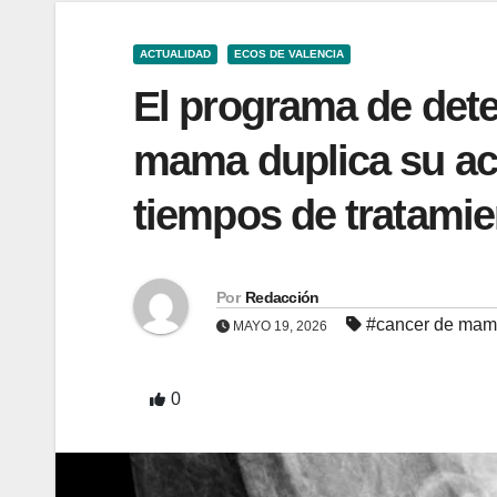
ACTUALIDAD
ECOS DE VALENCIA
El programa de dete
mama duplica su act
tiempos de tratamie
Por
Redacción
#cancer de ma
MAYO 19, 2026
0