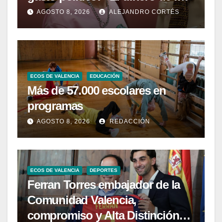
valencianos es de los
AGOSTO 8, 2026
ALEJANDRO CORTÉS
valencianos»
ECOS DE VALENCIA
EDUCACIÓN
Más de 57.000 escolares en
programas
AGOSTO 8, 2026
REDACCIÓN
ECOS DE VALENCIA
DEPORTES
Ferran Torres embajador de la
Comunidad Valencia,
compromiso y Alta Distinción