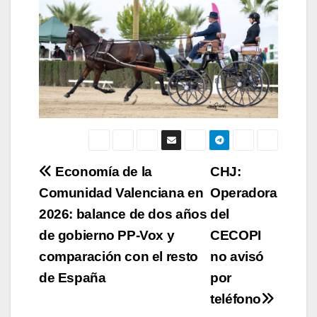
Navegación
Economía de la
CHJ:
Comunidad Valenciana en
Operadora
de
2026: balance de dos años
del
entradas
de gobierno PP-Vox y
CECOPI
comparación con el resto
no avisó
de España
por
teléfono