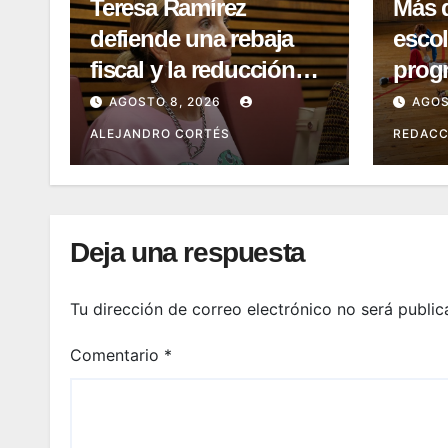
Teresa Ramírez
Más 
defiende una rebaja
escol
fiscal y la reducción
prog
del gasto político: «El
AGOSTO 8, 2026
AGOS
dinero de los
ALEJANDRO CORTÉS
REDACC
valencianos es de los
valencianos»
Deja una respuesta
Tu dirección de correo electrónico no será public
Comentario
*