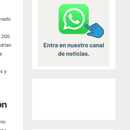
orado
e 200
drían
e
s y
ón
 no