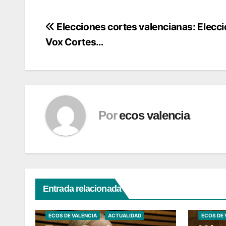
Navegación
Elecciones cortes valencianas: Elecc
Vox Cortes…
de
entradas
Por
ecos valencia
Entrada relacionada
ECOS DE VALENCIA
ACTUALIDAD
ECOS DE 