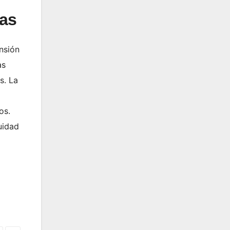
nas
ensión
as
s. La
os.
uidad