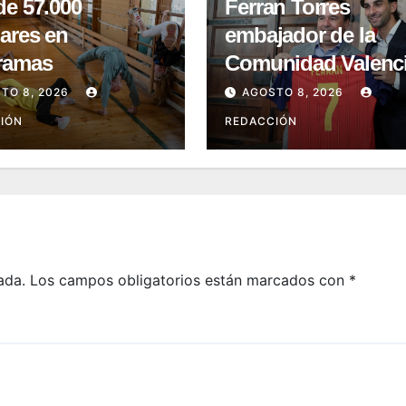
de 57.000
Ferran Torres
ares en
embajador de la
ramas
Comunidad Valenci
compromiso y Alta
TO 8, 2026
AGOSTO 8, 2026
Distinción del 9
IÓN
REDACCIÓN
d’Octubre
ada.
Los campos obligatorios están marcados con
*