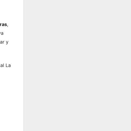
ras
,
va
ar y
ial La