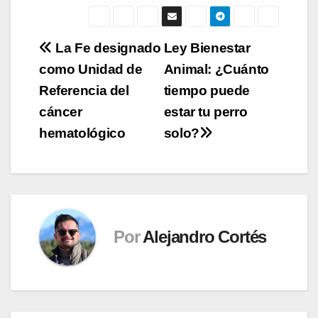
Navegación
La Fe designado
Ley Bienestar
como Unidad de
Animal: ¿Cuánto
de
Referencia del
tiempo puede
entradas
cáncer
estar tu perro
hematológico
solo?
Por
Alejandro Cortés