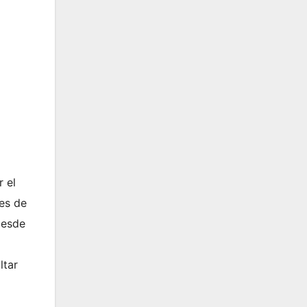
r el
nes de
desde
ltar