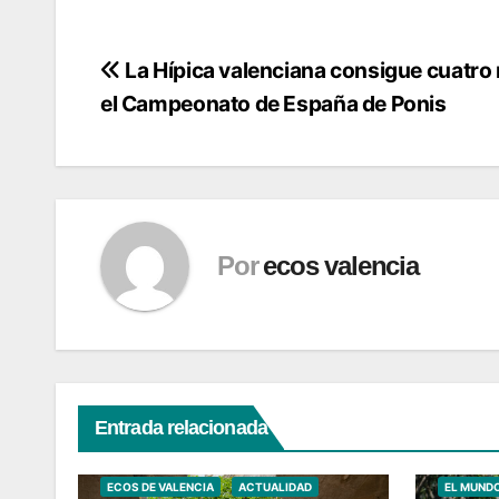
Navegación
La Hípica valenciana consigue cuatro
el Campeonato de España de Ponis
de
entradas
Por
ecos valencia
Entrada relacionada
ECOS DE 
ECOS DE VALENCIA
ACTUALIDAD
EL MUND