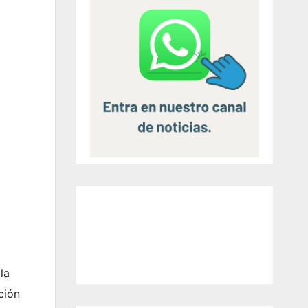
la
ción