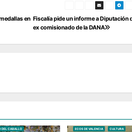
 medallas en
Fiscalía pide un informe a Diputación 
ex comisionado de la DANA
VALENCIA
O DEL CABALLO
ECOS DE VALENCIA
CULTURA