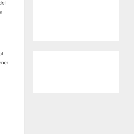
del
ia
l.
ener