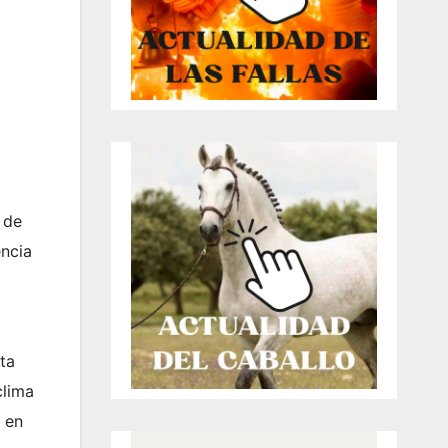
 de
encia
ta
clima
o en