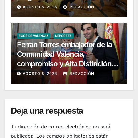
AGOSTO 8, 2026
REDACCIÓN
ECOS DE VALENCIA
DEPORTES
Ferran Torres embajador de la
Comunidad Valencia,
compromiso y Alta Distinción
del 9 d’Octubre
AGOSTO 8, 2026
REDACCIÓN
Deja una respuesta
Tu dirección de correo electrónico no será
publicada.
Los campos obligatorios están