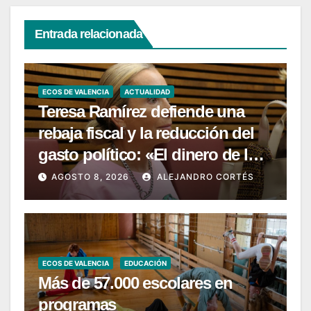
Entrada relacionada
ECOS DE VALENCIA
ACTUALIDAD
Teresa Ramírez defiende una
rebaja fiscal y la reducción del
gasto político: «El dinero de los
valencianos es de los
AGOSTO 8, 2026
ALEJANDRO CORTÉS
valencianos»
ECOS DE VALENCIA
EDUCACIÓN
Más de 57.000 escolares en
programas