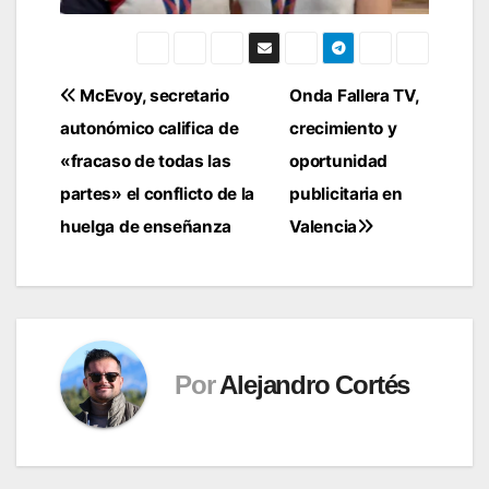
Navegación
McEvoy, secretario
Onda Fallera TV,
autonómico califica de
crecimiento y
de
«fracaso de todas las
oportunidad
entradas
partes» el conflicto de la
publicitaria en
huelga de enseñanza
Valencia
Por
Alejandro Cortés