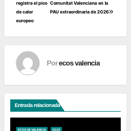
registra el pico
Comunitat Valenciana en la
de
de calor
PAU extraordinaria de 2026
entradas
europeo
Por
ecos valencia
Entrada relacionada
ECOS DE VALENCIA
OCIO