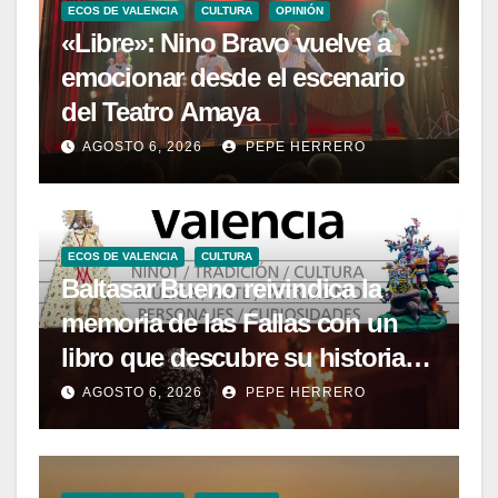
ECOS DE VALENCIA
CULTURA
OPINIÓN
«Libre»: Nino Bravo vuelve a
emocionar desde el escenario
del Teatro Amaya
AGOSTO 6, 2026
PEPE HERRERO
ECOS DE VALENCIA
CULTURA
Baltasar Bueno reivindica la
memoria de las Fallas con un
libro que descubre su historia
menos conocida
AGOSTO 6, 2026
PEPE HERRERO