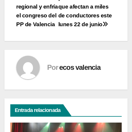
entradas
regional y enfría
que afectan a miles
el congreso del
de conductores este
PP de Valencia
lunes 22 de junio
Por
ecos valencia
Entrada relacionada