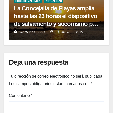
ECOS DE VALENCIA
ACTUALIDAD
La Concejalía de Playas amplía
hasta las 23 horas el dispositivo
de salvamento y socorrismo por
el eclipse solar del 12 de agosto
AGOSTO 6, 2026
ECOS VALENCIA
Deja una respuesta
Tu dirección de correo electrónico no será publicada.
Los campos obligatorios están marcados con
*
Comentario
*