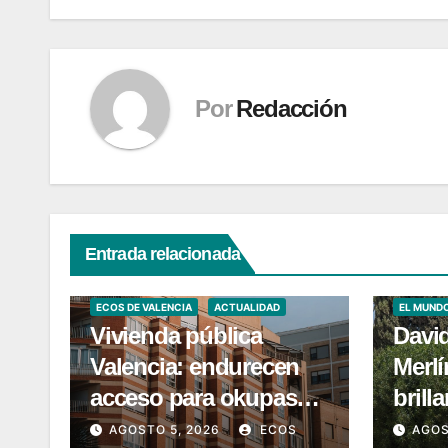
Por
Redacción
Entrada relacionada
ECOS DE 
ECOS DE VALENCIA
ACTUALIDAD
EL MUND
Vivienda pública
Davi
Valencia: endurecen
Merl
acceso para okupas
brill
condenados
FEGA
AGOSTO 5, 2026
ECOS
AGOS