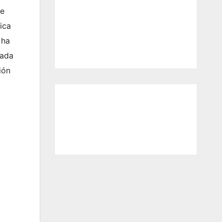
de
ica
 ha
rada
ión