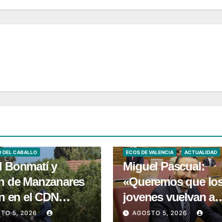
VALENCIA
O DEL CABALLO
ECOS DE VALENCIA
ACTUALIDAD
d Bonmatí y
Miguel Pascual:
ín de Manzanares
«Queremos que lo
an en el CDN
jovenes vuelvan a
DO de Dolores
tener la oportunida
TO 5, 2026
AGOSTO 5, 2026