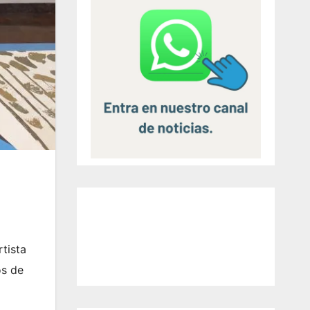
rtista
os de