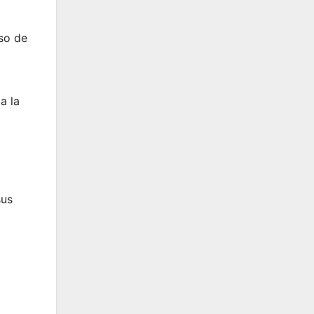
eso de
a la
sus