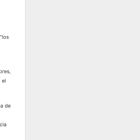
“los
ores,
 el
za de
cia