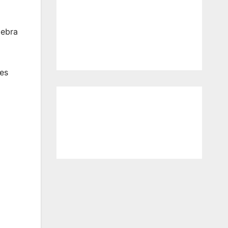
lebra
nes