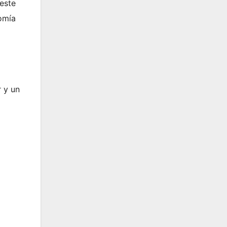
 este
nomía
r y un