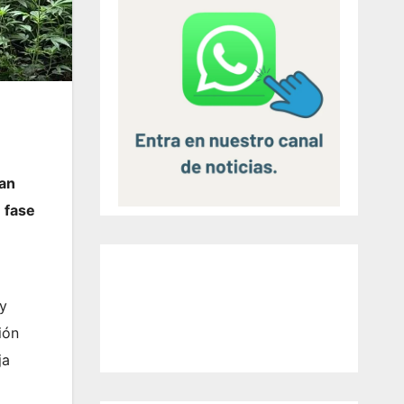
han
 fase
 y
ión
ja