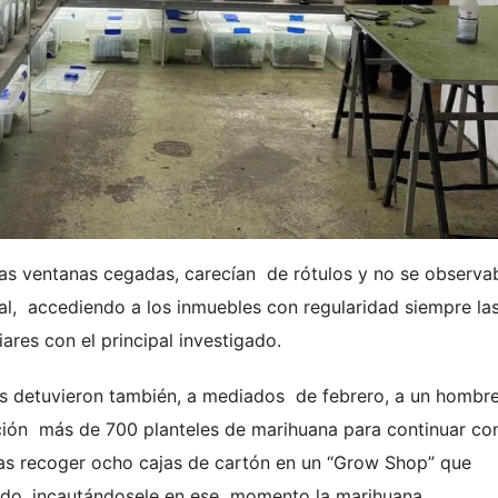
s ventanas cegadas, carecían de rótulos y no se observa
al, accediendo a los inmuebles con regularidad siempre la
ares con el principal investigado.
tes detuvieron también, a mediados de febrero, a un hombr
ación más de 700 planteles de marihuana para continuar co
tras recoger ocho cajas de cartón en un “Grow Shop” que
gado, incautándosele en ese momento la marihuana.