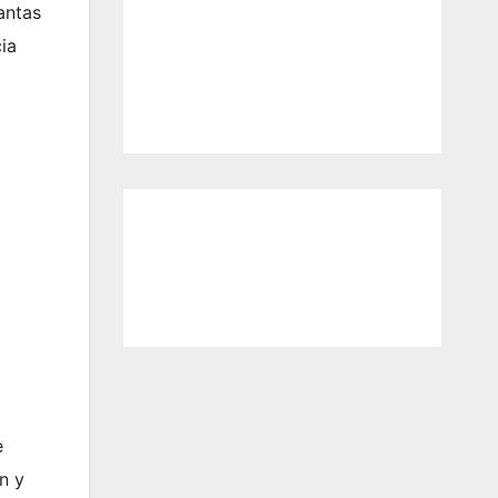
antas
ia
e
n y