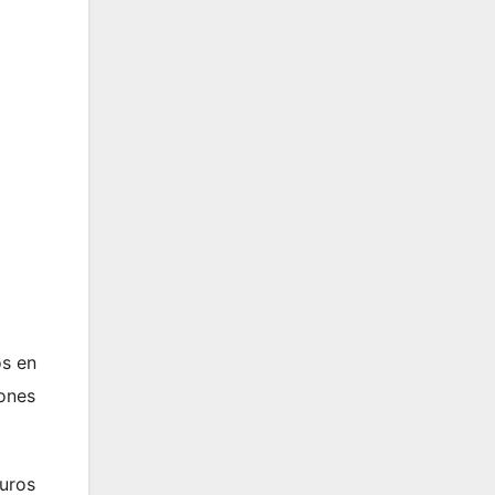
os en
iones
euros