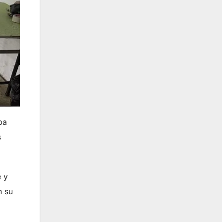
ba
s
e y
n su