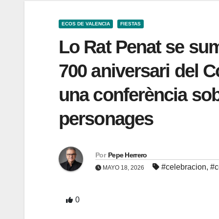
ECOS DE VALENCIA
FIESTAS
Lo Rat Penat se su
700 aniversari del C
una conferència sob
personages
Por
Pepe Herrero
#celebracion
,
#c
MAYO 18, 2026
0