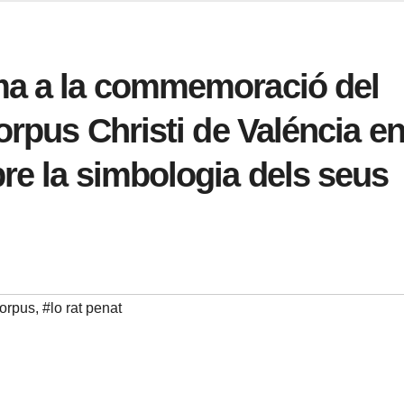
ma a la commemoració del
orpus Christi de Valéncia e
re la simbologia dels seus
orpus
,
#lo rat penat