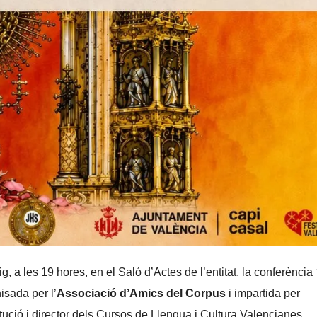
, a les 19 hores, en el Saló d’Actes de l’entitat, la conferència
isada per l’
Associació d’Amics del Corpus
i impartida per
titució i director dels Cursos de Llengua i Cultura Valencianes.