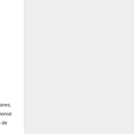
ianes,
monial
s de