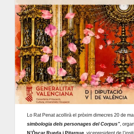
Lo Rat Penat acollirà el pròxim dimecres 20 de maig
simbologia dels personages del Corpus”
, organ
N’Òscar Rueda i Pitarque
, vicepresident de l’ins