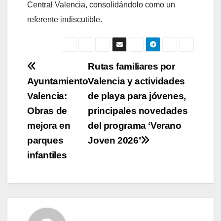
Central Valencia, consolidándolo como un
referente indiscutible.
Navegación
Rutas familiares por
Ayuntamiento
Valencia y actividades
de
Valencia:
de playa para jóvenes,
entradas
Obras de
principales novedades
mejora en
del programa ‘Verano
parques
Joven 2026’
infantiles