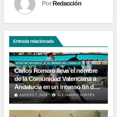
Por
Redacción
Entrada relacionada
ECOS DE VALENCIA
EL MUNDO DEL CABALLO
Carlos Romero lleva el nombre
de la Comunidad Valenciana a
Andalucía en un intenso fin de
semana de Doma Vaquera
AGOSTO 7, 2026
ALEJANDRO CORTÉS