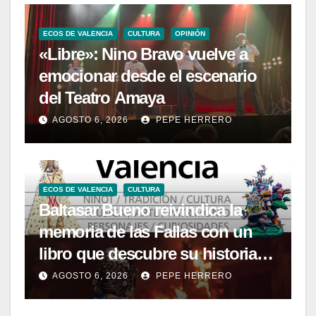
ECOS DE VALENCIA
CULTURA
OPINIÓN
«Libre»: Nino Bravo vuelve a
emocionar desde el escenario
del Teatro Amaya
AGOSTO 6, 2026
PEPE HERRERO
ECOS DE VALENCIA
CULTURA
Baltasar Bueno reivindica la
memoria de las Fallas con un
libro que descubre su historia
menos conocida
AGOSTO 6, 2026
PEPE HERRERO