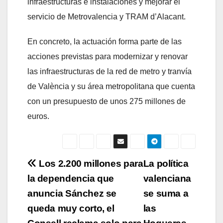
infraestructuras e instalaciones y mejorar el
servicio de Metrovalencia y TRAM d’Alacant.
En concreto, la actuación forma parte de las
acciones previstas para modernizar y renovar
las infraestructuras de la red de metro y tranvía
de València y su área metropolitana que cuenta
con un presupuesto de unos 275 millones de
euros.
Navegación
Los 2.200 millones para
La política
la dependencia que
valenciana
de
anuncia Sánchez se
se suma a
entradas
queda muy corto, el
las