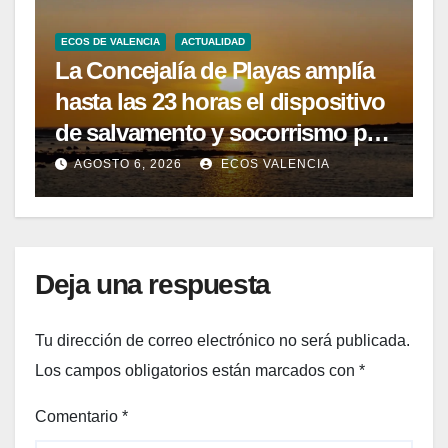
ECOS DE VALENCIA
ACTUALIDAD
La Concejalía de Playas amplía
hasta las 23 horas el dispositivo
de salvamento y socorrismo por
el eclipse solar del 12 de agosto
AGOSTO 6, 2026
ECOS VALENCIA
Deja una respuesta
Tu dirección de correo electrónico no será publicada.
Los campos obligatorios están marcados con
*
Comentario
*