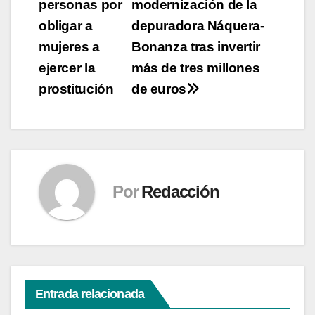
entradas
personas por
modernización de la
obligar a
depuradora Náquera-
mujeres a
Bonanza tras invertir
ejercer la
más de tres millones
prostitución
de euros
Por
Redacción
Entrada relacionada