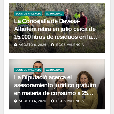
ECOS DE VALENCIA
ACTUALIDAD
La Concejalía de Devesa-
Albufera retira en julio cerca de
15.000 litros de residuos en la
Devesa
AGOSTO 6, 2026
ECOS VALENCIA
ECOS DE VALENCIA
ACTUALIDAD
La Diputació acerca el
asesoramiento jurídico gratuito
en materia de consumo a 25
municipios rurales de la
AGOSTO 6, 2026
ECOS VALENCIA
provincia