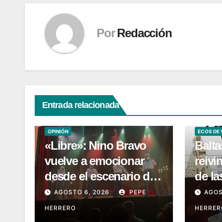
Por
Redacción
Entrada relacionada
ECOS DE VALENCIA
CULTURA
OPINIÓN
ECOS DE 
«Libre»: Nino Bravo
Balt
vuelve a emocionar
reivi
desde el escenario del
de la
Teatro Amaya
libro
AGOSTO 6, 2026
PEPE
AGOS
hist
HERRERO
HERRER