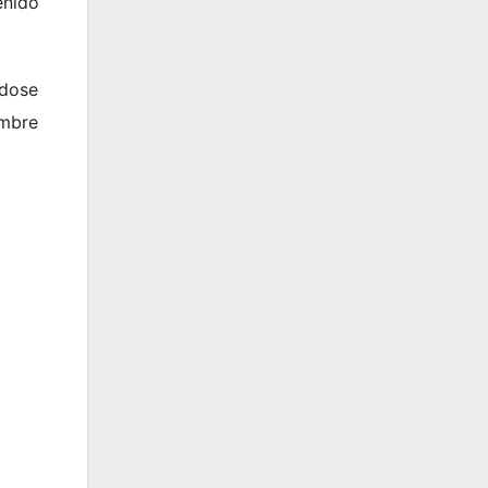
enido
ndose
embre