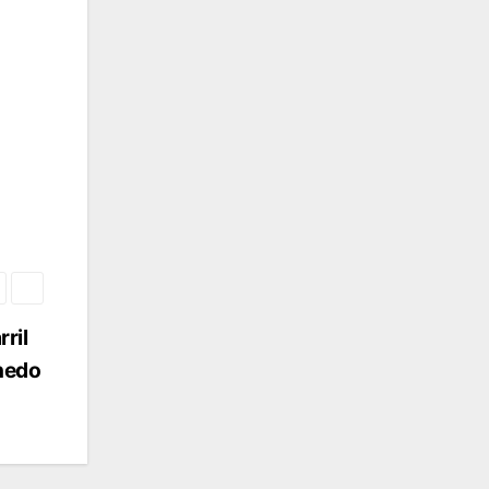
rril
inedo