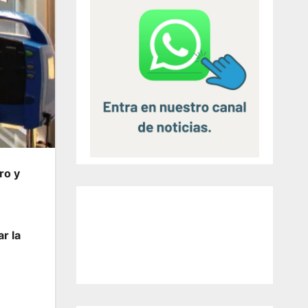
ro y
r la