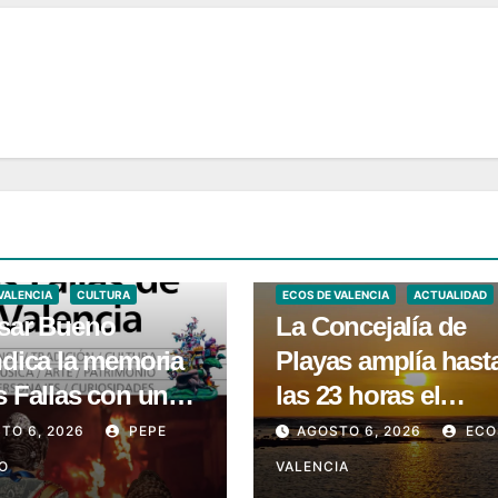
VALENCIA
CULTURA
ECOS DE VALENCIA
ACTUALIDAD
asar Bueno
La Concejalía de
ndica la memoria
Playas amplía hast
s Fallas con un
las 23 horas el
 que descubre su
dispositivo de
TO 6, 2026
PEPE
AGOSTO 6, 2026
ECO
oria menos
salvamento y
O
VALENCIA