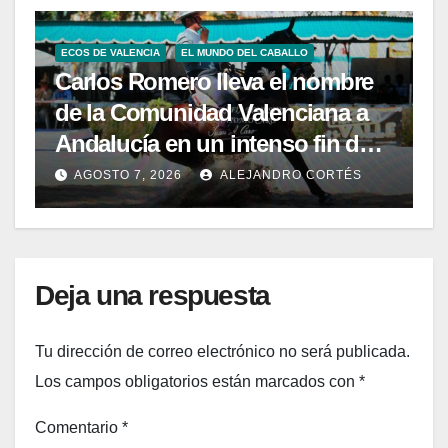
ECOS DE VALENCIA
EL MUNDO DEL CABALLO
Carlos Romero lleva el nombre
de la Comunidad Valenciana a
Andalucía en un intenso fin de
semana de Doma Vaquera
AGOSTO 7, 2026
ALEJANDRO CORTÉS
Deja una respuesta
Tu dirección de correo electrónico no será publicada.
Los campos obligatorios están marcados con
*
Comentario
*