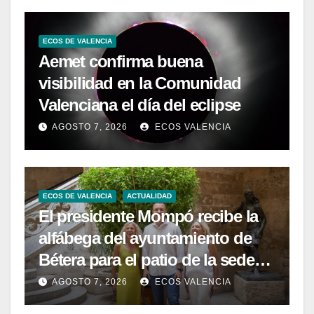
ECOS DE VALENCIA
Aemet confirma buena
visibilidad en la Comunidad
Valenciana el día del eclipse
AGOSTO 7, 2026
ECOS VALENCIA
ECOS DE VALENCIA
ACTUALIDAD
El presidente Mompó recibe la
alfábega del ayuntamiento de
Bétera para el patio de la sede
de la Diputación
AGOSTO 7, 2026
ECOS VALENCIA