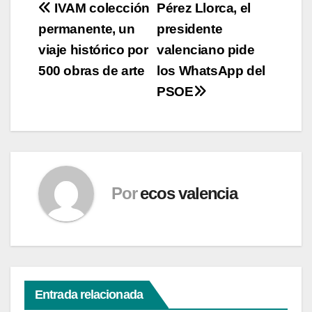
Navegación
IVAM colección
Pérez Llorca, el
permanente, un
presidente
de
viaje histórico por
valenciano pide
entradas
500 obras de arte
los WhatsApp del
PSOE
Por
ecos valencia
Entrada relacionada