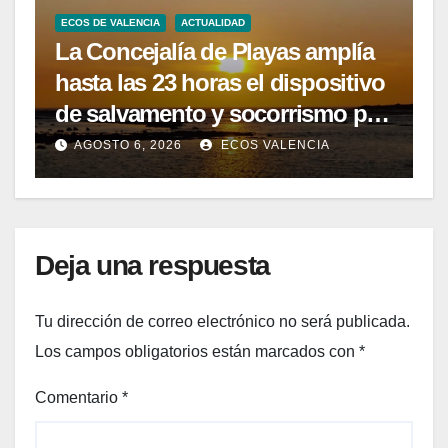
ECOS DE VALENCIA
ACTUALIDAD
La Concejalía de Playas amplía
hasta las 23 horas el dispositivo
de salvamento y socorrismo por
el eclipse solar del 12 de agosto
AGOSTO 6, 2026
ECOS VALENCIA
Deja una respuesta
Tu dirección de correo electrónico no será publicada.
Los campos obligatorios están marcados con
*
Comentario
*