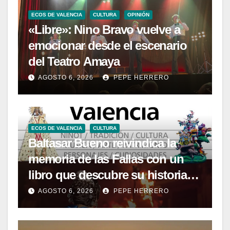
ECOS DE VALENCIA
CULTURA
OPINIÓN
«Libre»: Nino Bravo vuelve a
emocionar desde el escenario
del Teatro Amaya
AGOSTO 6, 2026
PEPE HERRERO
ECOS DE VALENCIA
CULTURA
Baltasar Bueno reivindica la
memoria de las Fallas con un
libro que descubre su historia
menos conocida
AGOSTO 6, 2026
PEPE HERRERO