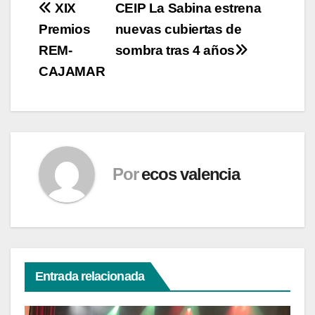
Navegación
XIX
CEIP La Sabina estrena
Premios
nuevas cubiertas de
de
REM-
sombra tras 4 años
entradas
CAJAMAR
Por
ecos valencia
Entrada relacionada