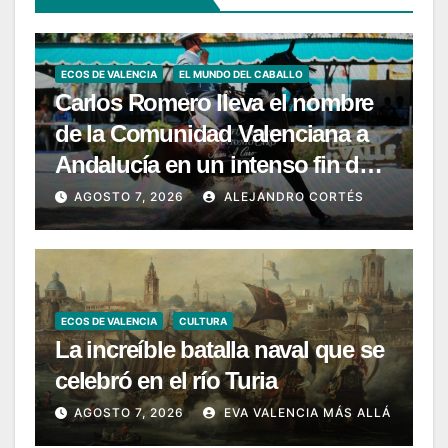
ECOS DE VALENCIA
EL MUNDO DEL CABALLO
Carlos Romero lleva el nombre
de la Comunidad Valenciana a
Andalucía en un intenso fin de
semana de Doma Vaquera
AGOSTO 7, 2026
ALEJANDRO CORTÉS
ECOS DE VALENCIA
CULTURA
La increíble batalla naval que se
celebró en el río Turia
AGOSTO 7, 2026
EVA VALENCIA MÁS ALLÁ