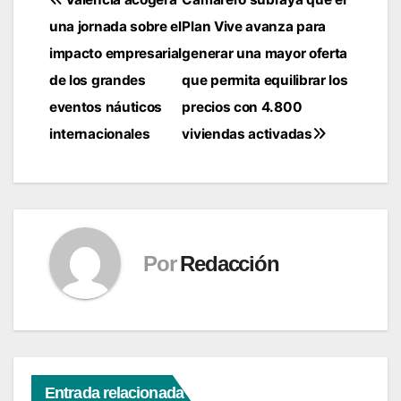
Navegación
una jornada sobre el
Plan Vive avanza para
de
impacto empresarial
generar una mayor oferta
entradas
de los grandes
que permita equilibrar los
eventos náuticos
precios con 4.800
internacionales
viviendas activadas
Por
Redacción
Entrada relacionada