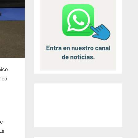
mico
neo,
de
 La