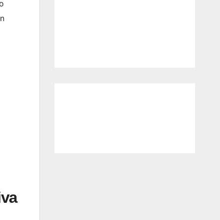
no
ón
iva