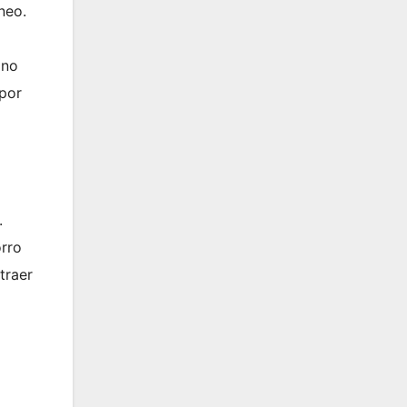
neo.
ino
 por
.
orro
traer