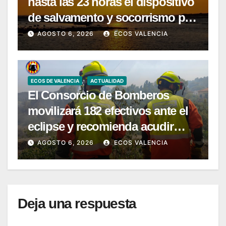
hasta las 23 horas el dispositivo
de salvamento y socorrismo por
el eclipse solar del 12 de agosto
AGOSTO 6, 2026
ECOS VALENCIA
ECOS DE VALENCIA
ACTUALIDAD
El Consorcio de Bomberos
movilizará 182 efectivos ante el
eclipse y recomienda acudir
únicamente a zonas habilitadas
AGOSTO 6, 2026
ECOS VALENCIA
Deja una respuesta