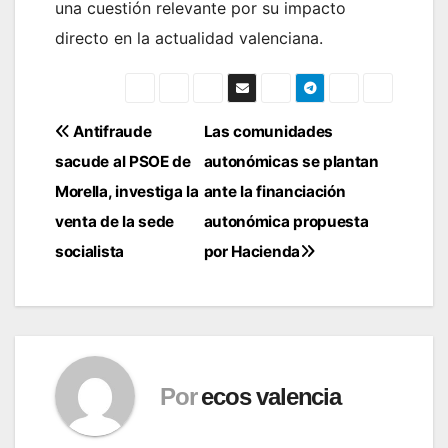
una cuestión relevante por su impacto
directo en la actualidad valenciana.
Navegación
Antifraude
Las comunidades
sacude al PSOE de
autonómicas se plantan
de
Morella, investiga la
ante la financiación
entradas
venta de la sede
autonómica propuesta
socialista
por Hacienda
Por
ecos valencia