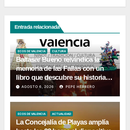
Entrada relacionada
ECOS DE VALENCIA
CULTURA
Baltasar Bueno reivindica la
memoria de las Fallas con un
libro que descubre su historia
menos conocida
AGOSTO 6, 2026
PEPE HERRERO
ECOS DE VALENCIA
ACTUALIDAD
La Concejalía de Playas amplía