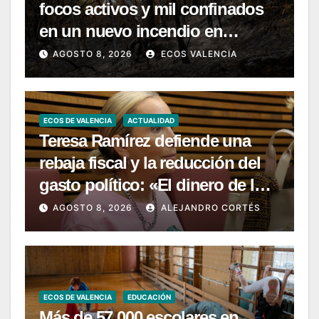
focos activos y mil confinados
en un nuevo incendio en
Castellón
AGOSTO 8, 2026
ECOS VALENCIA
ECOS DE VALENCIA
ACTUALIDAD
Teresa Ramírez defiende una
rebaja fiscal y la reducción del
gasto político: «El dinero de los
valencianos es de los
AGOSTO 8, 2026
ALEJANDRO CORTÉS
valencianos»
ECOS DE VALENCIA
EDUCACIÓN
Más de 57.000 escolares en