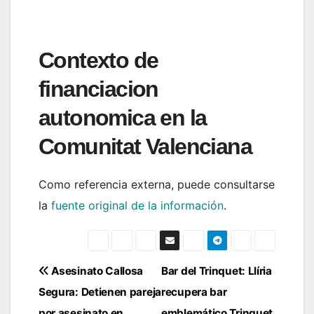
Contexto de
financiacion
autonomica en la
Comunitat Valenciana
Como referencia externa, puede consultarse
la
fuente original de la información
.
Navegación
Asesinato Callosa
Bar del Trinquet: Llíria
Segura: Detienen pareja
recupera bar
de
por asesinato en…
emblemático Trinquet