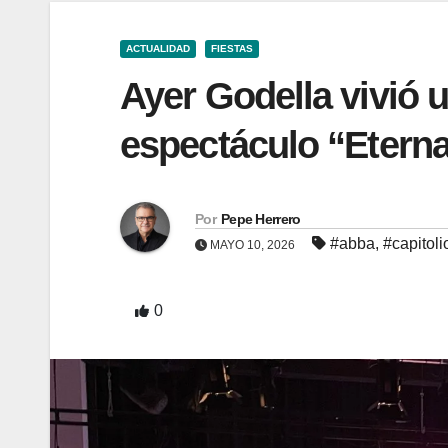
ACTUALIDAD
FIESTAS
Ayer Godella vivió u
espectáculo “Eter
Por
Pepe Herrero
#abba
,
#capitoli
MAYO 10, 2026
0