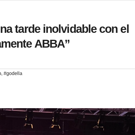
na tarde inolvidable con el
namente ABBA”
o
,
#godella