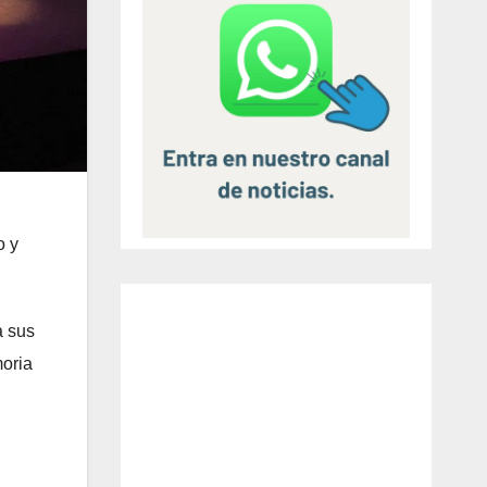
o y
a sus
moria