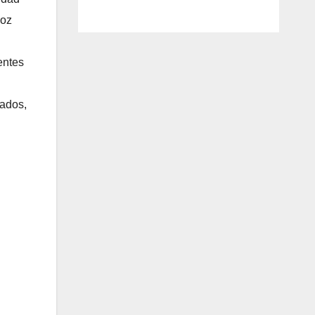
voz
entes
gados,