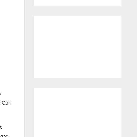
to
 Coll
s
idad