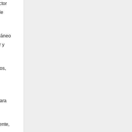
ctor
de
rráneo
r y
os,
zara
ente,