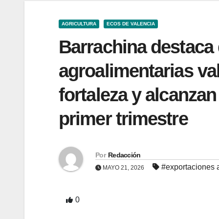
AGRICULTURA
ECOS DE VALENCIA
Barrachina destaca 
agroalimentarias va
fortaleza y alcanzan
primer trimestre
Por
Redacción
#exportaciones 
MAYO 21, 2026
0