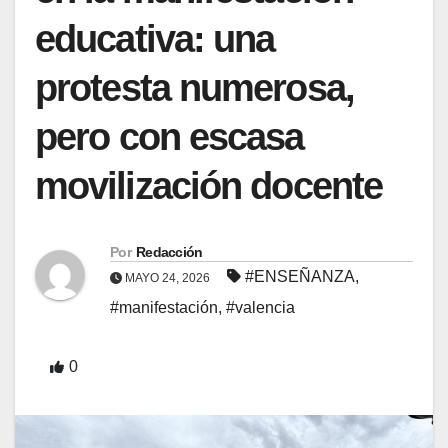
educativa: una
protesta numerosa,
pero con escasa
movilización docente
Por
Redacción
#ENSEÑANZA
,
MAYO 24, 2026
#manifestación
,
#valencia
0