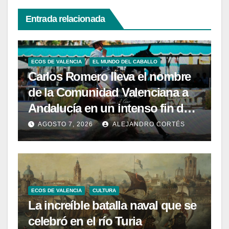
Entrada relacionada
ECOS DE VALENCIA
EL MUNDO DEL CABALLO
Carlos Romero lleva el nombre
de la Comunidad Valenciana a
Andalucía en un intenso fin de
semana de Doma Vaquera
AGOSTO 7, 2026
ALEJANDRO CORTÉS
ECOS DE VALENCIA
CULTURA
La increíble batalla naval que se
celebró en el río Turia